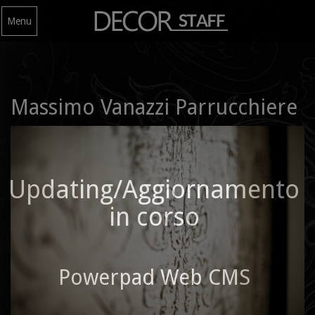
Menu
Massimo Vanazzi Parrucchiere
Updating/Aggiornamento
in corso
Powerpad Web CMS