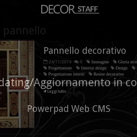
n pannello
Pannello decorativo
24/11/2014
0
Immagine
Gloria stri
Progettazione
Interior design
Design
Progettazione interni
Resine decorative
dating/Aggiornamento in co
Realizzazione e progettazione pannelli decorativi
Leggi tutto
Powerpad Web CMS