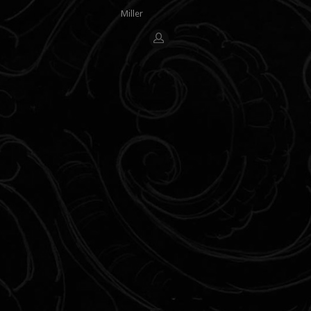
Miller
[Login]