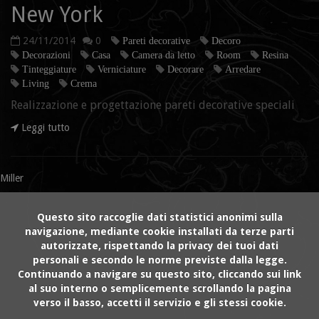
New York
24/11/2014
0
Pareti decorative
Decoro
Decorazioni
Casa
Camera da letto
Room
Resina
Tinteggiature
Verniciature
Decorare
Arredare
Living
Crema
Realizzazione e progettazione pareti decorative speciali
Leggi tutto
Miller
Questo sito raccoglie dati statistici anonimi sulla
navigazione, mediante cookie installati da terze parti
autorizzate, rispettando la privacy dei tuoi dati
personali e secondo le norme previste dalla legge.
Continuando a navigare su questo sito, cliccando sui link
al suo interno o semplicemente scrollando la pagina
verso il basso, accetti il servizio e gli stessi cookie.