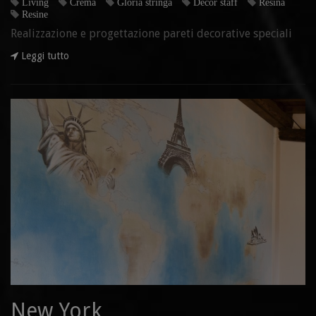
Living
Crema
Gloria stringa
Decor staff
Resina
Resine
Realizzazione e progettazione pareti decorative speciali
Leggi tutto
New York