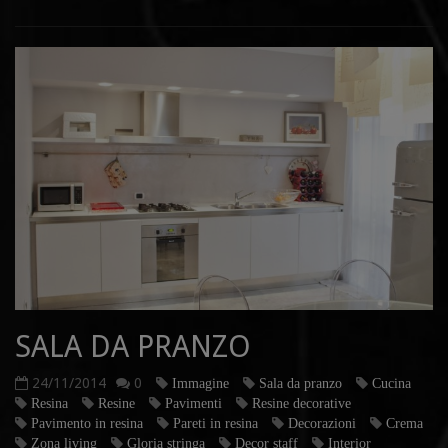
SALA DA PRANZO
24/11/2014
0
Immagine
Sala da pranzo
Cucina
Resina
Resine
Pavimenti
Resine decorative
Pavimento in resina
Pareti in resina
Decorazioni
Crema
Zona living
Gloria stringa
Decor staff
Interior