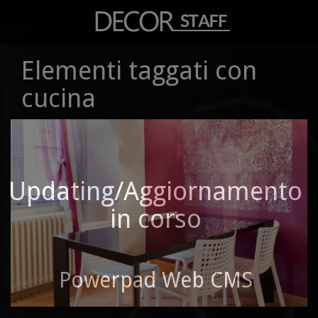
Elementi taggati con
cucina
Updating/Aggiornamento
in corso
Powerpad Web CMS