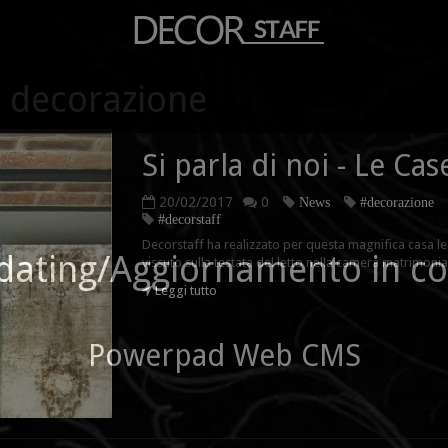
n decorazione
Si parla di noi - Le Case 
20/02/2017
0
News
#decorazione
#decorstaff
Decorstaff ha realizzato per questa magnifica casa le
dating/Aggiornamento in co
vissuto sulla testata del letto nella camera matrimonia
Leggi tutto
Powerpad Web CMS