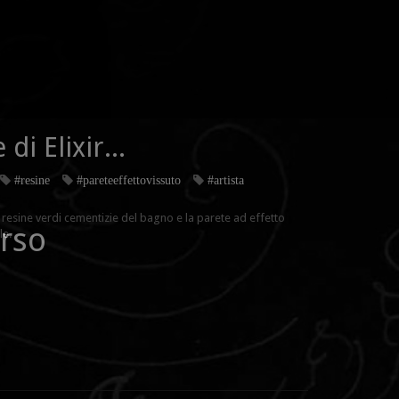
di Elixir...
#resine
#pareteeffettovissuto
#artista
 resine verdi cementizie del bagno e la parete ad effetto
rso
le.