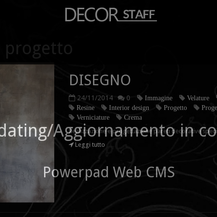
n progetto
DISEGNO
24/11/2014
0
Immagine
Velature
Resine
Interior design
Progetto
Proge
Verniciature
Crema
dating/Aggiornamento in co
Realizzazione e progettazione pareti decorative speci
Leggi tutto
Powerpad Web CMS