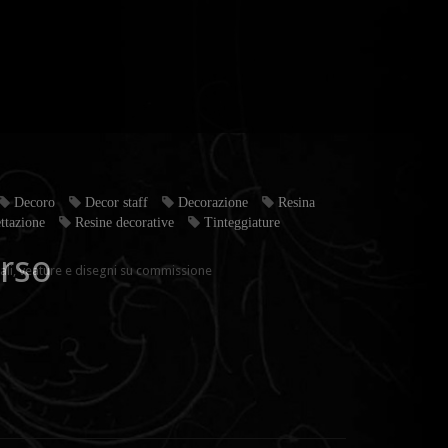
Decoro
Decor staff
Decorazione
Resina
ttazione
Resine decorative
Tinteggiature
rso
ali, veature e disegni su commissione